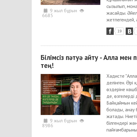
сызылып, мона
9 жыл бұрын
жасайды. Әйел
6685
жетпегендей, ә
19
Білімсіз пәтуә айту - Алла ме
тең!
Хадисте "Алла
делінген. Əрі
өздеріне көшб
де, өзгелерді 
Байқаймын кей
болады, анау 
жатады. Ниетін
9 жыл бұрын
білгендері жөн
8986
пайғамбарының