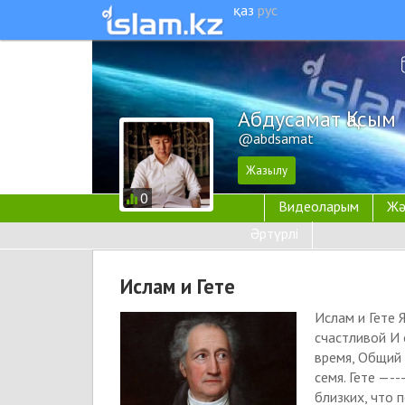
қаз
рус
Абдусамат Қасым
@abdsamat
0
Видеоларым
Жә
Әртүрлі
Ислам и Гете
Ислам и Гете 
счастливой И 
время, Общий д
семя. Гете —--
близких, что 