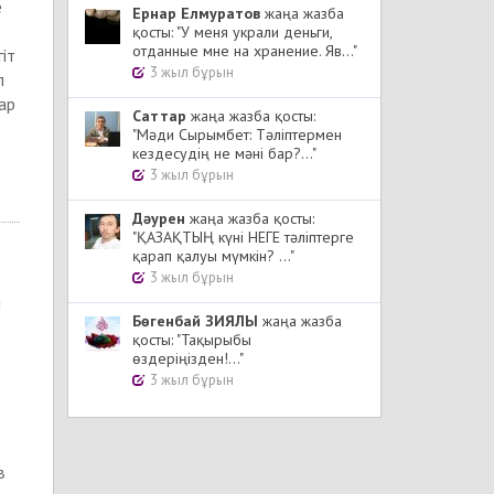
е
Ернар Елмуратов
жаңа жазба
қосты: "У меня украли деньги,
отданные мне на хранение. Яв..."
іт
3 жыл бұрын
л
ар
Cаттар
жаңа жазба қосты:
"Мәди Сырымбет: Тәліптермен
кездесудің не мәні бар?..."
3 жыл бұрын
Дәурен
жаңа жазба қосты:
"ҚАЗАҚТЫҢ күні НЕГЕ тәліптерге
қарап қалуы мүмкін? ..."
3 жыл бұрын
п
Бөгенбай ЗИЯЛЫ
жаңа жазба
қосты: "Тақырыбы
өздеріңізден!..."
3 жыл бұрын
в