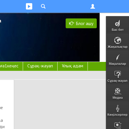
а
Блог ашу
Бас бет
Жаңалықтар
Мақалалар
ға1кеңес
Сұрақ-жауап
Ұлық адам
Сұрақ-жауап
Медиа
ше
Көңілсерпер
ва
уди