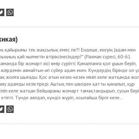
хикая)
 қайырымы тек жақсылық емес пе?! Ендеше, екеуің (адам мен
ыңның қай нығметін өтіріксінесіңдер?" (Рахман сүресі, 60-61
заманда бір жомарт кісі өмір сүріпті. Қиналғанға қол ұшын беріп,
жəрдемін аямайтын игі сүйер адам екен. Күндердің бірінде ол ү
зақ жолға шығады. Қос атын кезек-кезек мініп келе жатқанда жо
аяу адамды кезіктіреді. Аштық пен шөлден қатты қиналып, құр
тіліп келе жатқан бейшараны жомарт тамақтандырып, сусын бері
 етіпті. Түнде аялдап, күндіз жүріп, осылайша бірге келе...