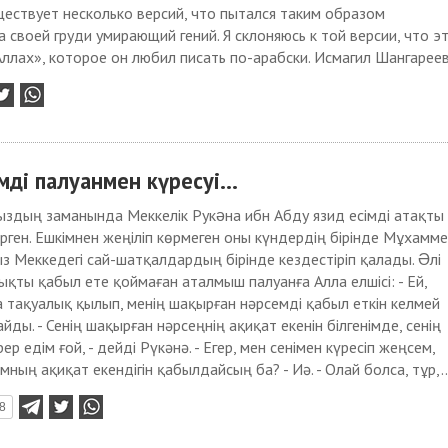
ществует несколько версий, что пытался таким образом
а своей груди умирающий гений. Я склоняюсь к той версии, что э
ллах», которое он любил писать по-арабски. Исмагил Шангареев.
і палуанмен күресуі...
здың заманында Меккелік Рукəна ибн Абду язид есімді атақты
үрген. Ешкімнен жеңіліп көрмеген оны күндердің бірінде Мұхамм
 Меккедегі сай-шатқалдардың бірінде кездестіріп қалады. Əлі
ты қабыл ете қоймаған аталмыш палуанға Алла елшісі: - Ей,
а тақуалық қылып, менің шақырған нәрсемді қабыл еткін келмей
райды. - Сенің шақырған нәрсеңнің ақиқат екенін білгенімде, сенің
 едім ғой, - дейді Рүкәнә. - Егер, мен сенімен күресіп жеңсем,
ның ақиқат екендігін қабылдайсың ба? - Иә. - Олай болса, тұр,..
8