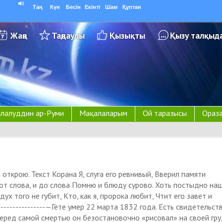
Таң
Күн
Бесін
Екінті
Шам
Құптан
Жаңа
Таңдаулы
Қызықты
Қызу талқыд
ләлуддин ар-Руми
Мақалаларым
Ой таразысы
Ораза
Я открою. Текст Корана Я, слуга его ревнивый, Вверил памяти
от слова, и до слова Помню и блюду сурово. Хоть постыдно на
ух того не губит, Кто, как я, пророка любит, Чтит его завет и
----------------—Гете умер 22 марта 1832 года. Есть свидетельст
перед самой смертью он безостановочно «рисовал» на своей гр