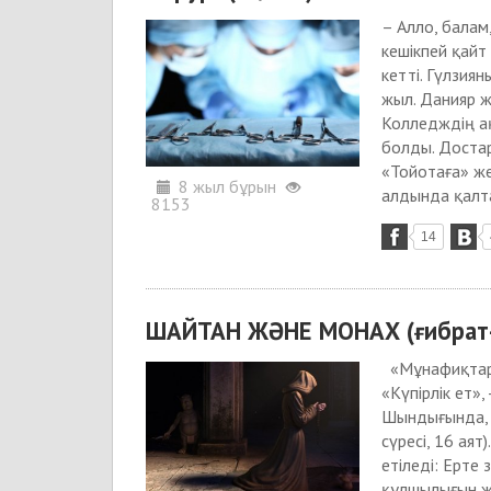
– Алло, балам
кешікпей қайт 
кетті. Гүлзия
жыл. Да­нияр ж
Колледждің ақ
болды. Дос­та
«Тойотаға» жет
8 жыл бұрын
алдында қалта
8153
14
ШАЙТАН ЖӘНЕ МОНАХ (ғибрат-
«Мұнафиқтард
«Күпірлік ет»,
Шындығында, 
сүресі, 16 аят)
етіледі: Ерте
құлшылығын жа