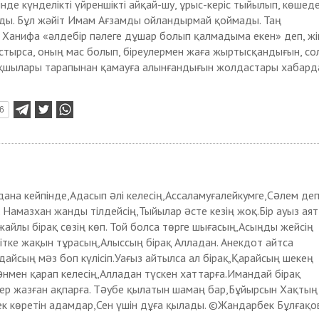
інде күнделікті үйреншікті айқай-шу, ұрыс-керіс тыйылып, көшед
йды. Бұл жәйіт Имам Ағзамды ойландырмай қоймады. Таң
Ханифа «әлдебір пәлеге дұшар болып қалмадыма екен» деп, жіг
тырса, оның мас болып, біреулермен жаға жыртысқандығын, со
сақшылары тарапынан қамауға алынғандығын жолдастары хабард
6
на кейпінде,Адасып əлі келесің,Ассаламуғалейкумге,Сəлем де
. Намазхан жанды тілдейсің,Тыйылар əсте кезің жоқ.Бір ауыз аят
 жайлы бірақ сөзің көп. Той болса төрге шығасың,Асыңды жейсің
тке жақын тұрасың,Алыссың бірақ Алладан. Анекдот айтса
айсың мəз боп күлісіп.Уағыз айтылса ал бірақ,Қарайсың шекең
нмен қарап келесің,Алладан түскен хаттарға.Имандай бірақ
тер жазған ақпарға. Тəубе қылатын шамаң бар,Бұйырсын Хақтың
ек көретін адамдар,Сен үшін дұға қылады. ©Жандарбек Бұлғақо