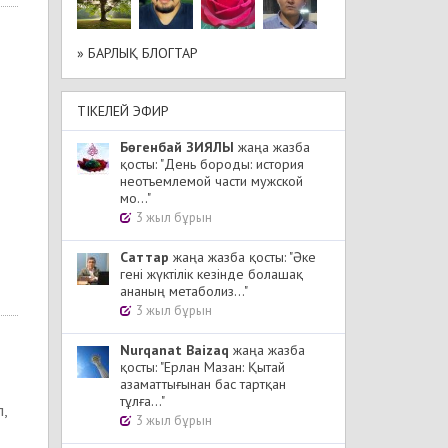
» БАРЛЫҚ БЛОГТАР
ТІКЕЛЕЙ ЭФИР
Бөгенбай ЗИЯЛЫ
жаңа жазба
қосты: "День бороды: история
неотъемлемой части мужской
мо..."
3 жыл бұрын
Cаттар
жаңа жазба қосты: "Әке
гені жүктілік кезінде болашақ
ананың метаболиз..."
3 жыл бұрын
Nurqanat Baizaq
жаңа жазба
қосты: "Ерлан Мазан: Қытай
азаматтығынан бас тартқан
тұлға..."
п,
3 жыл бұрын