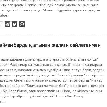
хты азғырады. Нəпсісін тізгіндей алмай, монах онымен зина
 екі қабат болып қалады. Монах: «Құдайға қарсы келдім, ол
йел...
5
н пайғамбардың атынан жалған сөйлегенмен
 адамдардан ғұламаларды алу арқылы білімді алып қояды"
 қарай - Ғалымдар қалмағаннан соң халық білімсіз надандарды
асшы етіп, олардан үкімдер сұрайды. Олар пəтуə беріп, өздерін
де адастырады" делінеді хадисте. "Сахих Бухариде" келтірілген.
де діни білімі таяз мұсылман қандастар пəтуə бергіш. "Мынау
болмайды" деп. "Болмасан да ұқсап бақ" дегеннің керін келтіріп
 бір Алла біледі, оған араласпаймын. Бірақ, ол кісілер мынаны
: діни бір нəрсеге үкім айтқан кісі Алла жəне Оның
...