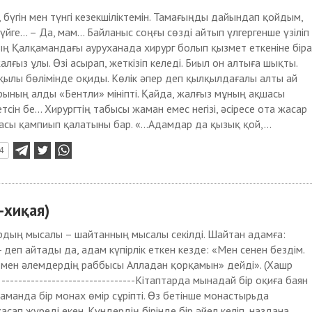
, бүгін мен түнгі кезекшіліктемін. Тамағыңды дайын­дап қойдым,
үйге... – Да, мам... Байланыс соңғы сөзді айтып үлгергенше үзіліп
ның Қалқамандағы ауруханада хирург болып қыз­мет еткеніне біра
алғыз ұлы. Өзі асырап, жеткі­зіп келеді. Биыл он алтыға шықты.
ылы бөлі­мінде оқиды. Көлік әпер деп қыл­қылдағалы алты ай
рының алды «Бентли» мініпті. Қайда, жалғыз мұның ақшасы
сін бе... Хирургтің табысы жаман емес негізі, әсіресе ота жасар
сы қам­пиып қалатыны бар. «...Адамдар да қызық қой,...
4
хиқая)
ың мысалы – шайтанның мысалы секілді. Шайтан адамға:
 - деп айтады да, адам күпірлік еткен кезде: «Мен сенен бездім.
мен әлемдердің раббысы Алладан қорқамын» дейді». (Хашр
. --------------------------------Кітаптарда мынадай бір оқиға баян
 заманда бір монах өмір сұріпті. Өз бетінше монастырьда
сап жүреді екен. Күндердің бірінде бір әйел келіп, наздана