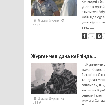
Күндердің бір
үнсіздік орна
атысымен Әбу 
жайында сұрас
8 жыл бұрын
үшін тәртіп 
7797
етеді....
67
Жүргенмен дана кейпінде...
Жүргенмен да
жауап бересің
білмейсің,Дін
таңдаған.Меші
сандырақ,Тыңд
тырысып. Күмə
сенесің,Газет
8 жыл бұрын
жұмағы.Сен ж
5119