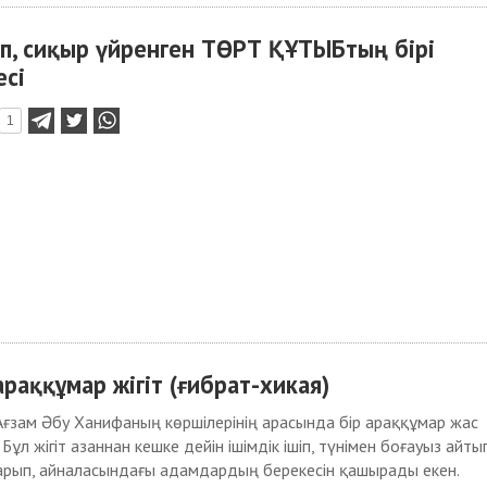
п, сиқыр үйренген ТӨРТ ҚҰТЫБтың бірі
есі
1
аққұмар жігіт (ғибрат-хикая)
Ағзам Әбу Ханифаның көршілерінің арасында бір араққұмар жас
 Бұл жігіт азаннан кешке дейін ішімдік ішіп, түнімен боғауыз айты
арып, айналасындағы адамдардың берекесін қашырады екен.