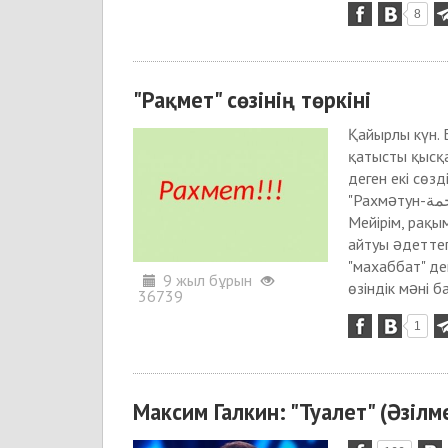
8
"Рақмет" сөзінің төркіні
Қайырлы күн. Б
қатысты қысқ
деген екі сөз
"Рахмəтун-رحمة" (немесе "рахмəтƏн") сөзінің қазақшадағы үлгісі. Мағынасы:
Мейірім, рақы
айтуы əдеттегі іс. "Махаббатүн
"махаббат" де
9 жыл бұрын
өзіндік мəні ба
36739
1
Максим Галкин: "Туалет" (Әзіл