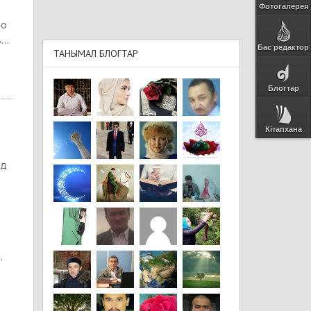
Фотогалерея
то
..
Бас редактор
ТАНЫМАЛ БЛОГТАР
Блогтар
Кітапхана
ед
.