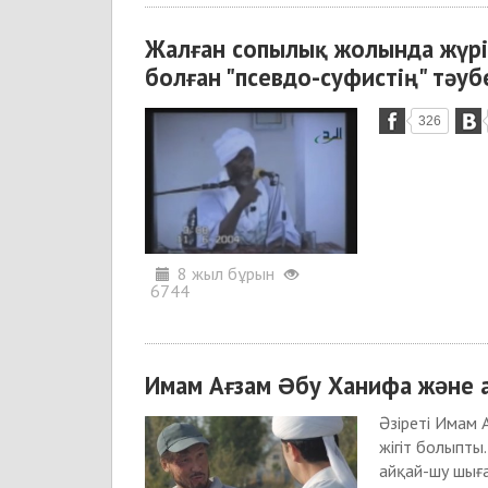
Жалған сопылық жолында жүрі
болған "псевдо-суфистің" тәуб
326
8 жыл бұрын
6744
Имам Ағзам Əбу Ханифа жəне ар
Әзіреті Имам 
жігіт болыпты.
айқай-шу шығ