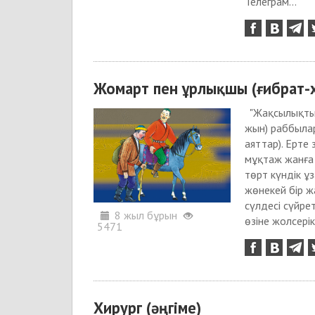
Телеграм...
Жомарт пен ұрлықшы (ғибрат-
"Жақсылықтың
жын) раббылар
аяттар). Ерте 
мұқтаж жанға 
төрт күндік ұ
жөнекей бір ж
сүлдесі сүйре
8 жыл бұрын
өзіне жолсерік
5471
Хирург (әңгіме)