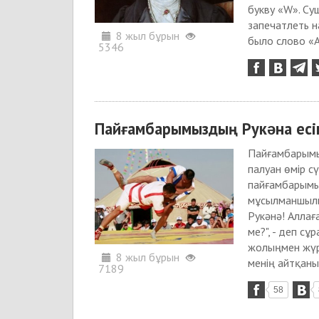
букву «W». Су
запечатлеть н
8 жыл бұрын
было слово «А
5346
Пайғамбарымыздың Рукəна есімд
Пайғамбарымы
палуан өмір с
пайғамбарымыз
мұсылманшылық
Рукәнә! Аллағ
ме?", - деп сұ
жолыңмен жүрер
8 жыл бұрын
менің айтқаным
7189
58