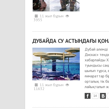
11 жыл бұрын
3955
ДУБАЙДА СУ АСТЫНДАҒЫ ҚОН
Дубай әлемді
Дискас» теңде
хабарлайды Ха
туындысы сақи
шығып тұрса, 
ғимараттар бі
орталық тік б
11 жыл бұрын
лайықталып жа
11632
14