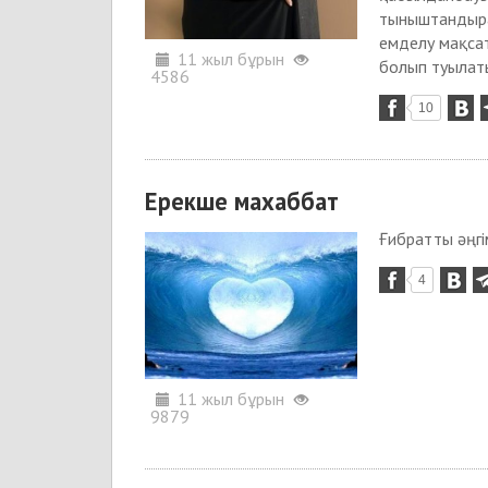
тыныштандыра
емделу мақсат
11 жыл бұрын
болып туылаты
4586
10
Ерекше махаббат
Ғибратты әңг
4
11 жыл бұрын
9879