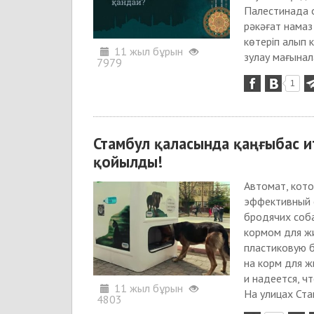
Палестинада о
рәкәғат намаз 
көтеріп алып к
11 жыл бұрын
зулау мағынала
7979
1
Стамбул қаласында қаңғыбас 
қойылды!
Автомат, кот
эффективный 
бродячих соба
кормом для ж
пластиковую 
на корм для 
и надеется, ч
11 жыл бұрын
На улицах Ста
4803