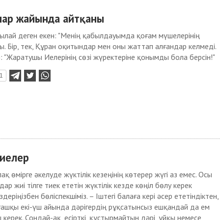
лар жайында айтқаны
былай деген екен: "Менің қабылдауымда қоғам мүшелерінің
. Бір, тек, Құран оқитындар мен оны жаттап алғандар келмеді.
м: "Жаратушы Иелерінің сөзі жүректеріне қонымды бола берсін!"
1
ниелер
қ өмірге әкелуде жүктілік кезеңінің көтерер жүгі аз емес. Осы
р жиі тілге тиек ететін жүктілік кезде көңіл бөлу керек
деріңізбен бөліспекшіміз. – Іштегі балаға кері әсер ететіндіктен,
лғашқы екі-үш айында дәрігердің рұқсатынсыз ешқандай да ем
керек. Сондай-ақ, есірткі, құстырмайтын дәрі, ұйқы немесе