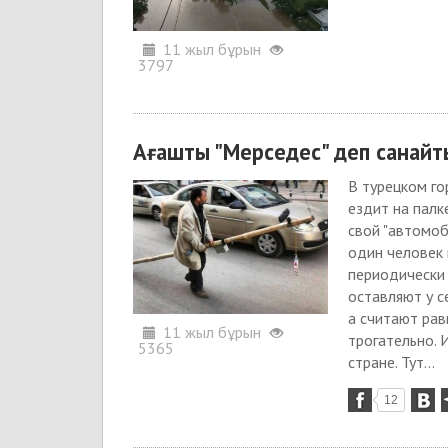
11 жыл бұрын
3797
Ағашты "Мерседес" деп санайт
В турецком го
ездит на палк
свой "автомоб
один человек 
периодически
оставляют у с
а считают ра
11 жыл бұрын
трогательно. 
5365
стране. Тут...
12