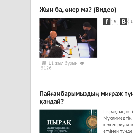
Жын ба, өнер ма? (Видео)
6
1
11 жыл бұрын
5126
Пайғамбарымыздың миғраж түні
қандай?
Пырақтың негі
Мұхаммедтің (
келген риуаят
етуімен түнде