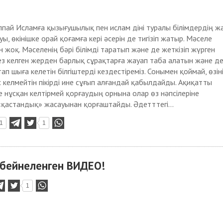
аппай Исламға қызығушылық пен ислам діні туралы білімдердің ж
, өкінішке орай қоғамға кері әсерін де тигізіп жатыр. Мәселе
н жоқ. Мәселенің бәрі білімді таратып және де жеткізіп жүрген
з келген жерден барлық сұрақтарға жауап таба алатын және д
тап шыға келетін білгіштерді кездестіреміз. Сонымен қоймай, өзін
 келмейтін пікірді ине сұғып алғандай қабылдайды. Ақиқатты
не нұсқан келтірмей қорғаудың орнына олар өз нәпсілеріне
ң «қастандық» жасауынан қорғаштайды. Әдетттегі...
1
1
 бейнеленген ВИДЕО!
1