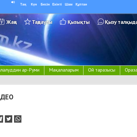
Таң
Күн
Бесін
Екінті
Шам
Құптан
Жаңа
Таңдаулы
Қызықты
Қызу талқыд
ләлуддин ар-Руми
Мақалаларым
Ой таразысы
Ораза
ИДЕО