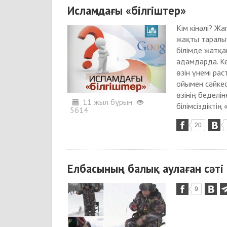
Исламдағы «білгіштер»
Кім кінәлі? Ж
жақты таралыуы
білімде жатқа
адамдарда. Ке
өзін үнемі рас
ойымен сәйкес
өзінің беделі
11 жыл бұрын
білімсіздікті
5614
20
Елбасының балық аулаған сәті
9