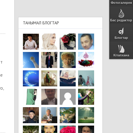
Фотогалерея
Бас редактор
ТАНЫМАЛ БЛОГТАР
Блогтар
Кітапхана
ет
ие
о,