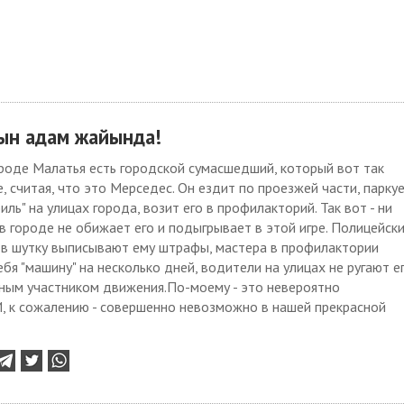
ын адам жайында!
роде Малатья есть городской сумасшедший, который вот так
е, считая, что это Мерседес. Он ездит по проезжей части, парку
иль" на улицах города, возит его в профилакторий. Так вот - ни
в городе не обижает его и подыгрывает в этой игре. Полицейск
 в шутку выписывают ему штрафы, мастера в профилактории
ебя "машину" на несколько дней, водители на улицах не ругают ег
вным участником движения.По-моему - это невероятно
И, к сожалению - совершенно невозможно в нашей прекрасной