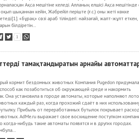
рналасқан Ақса мешітіне келеді. Алланың елшісі Ақса мешітінде 
оқып шықаннан кейін, Жәбрейіл періште (ғ.с.) оны жеті көкке
етеді[1]. «Бұрақ» сөзі араб тіліндегі: найзағай, жалт-жұлт еткен,
рын білдіретін...
1
иттерді тамақтандыратын арнайы автоматта
орый кормит бездомных животных Компания Pugedon придумал
способ как позаботиться об окружающей среде и накормить
к. Она установила в городе автоматы, которые наполняют лото
ивотных каждый раз, когда прохожий сдаёт в них использованн
бутылку. Прибыль от переработанных бутылок покрывает расхо
животных. AdMe.ru выражает свое восхищение поступком компан
то когда-нибудь такие автоматы появятся и в других городах.
мбула...