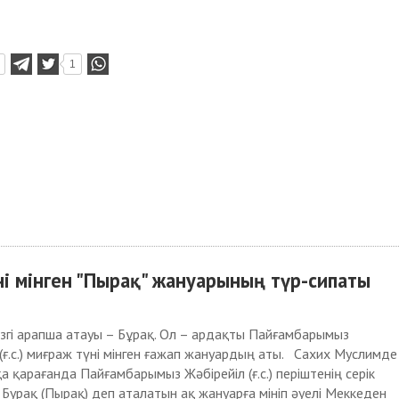
1
 мінген "Пырақ" жануарының түр-сипаты
згі арапша атауы – Бұрақ. Ол – ардақты Пайғамбарымыз
ғ.с.) миғраж түні мінген ғажап жануардың аты. Сахих Муслимде
қа қарағанда Пайғамбарымыз Жәбірейіл (ғ.с.) періштенің серік
 Бурақ (Пырақ) деп аталатын ақ жануарға мініп әуелі Меккеден