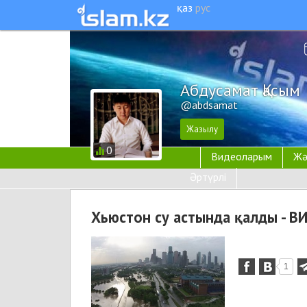
қаз
рус
Абдусамат Қасым
@abdsamat
0
Видеоларым
Жә
Әртүрлі
Хьюстон су астында қалды - В
1