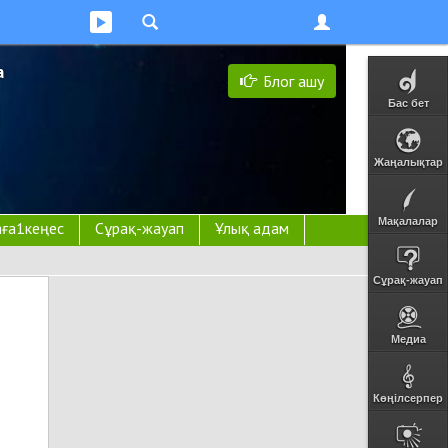
а
Блог ашу
Бас бет
Жаңалықтар
Мақалалар
ға1кеңес
Сұрақ-жауап
Ұлық адам
Сұрақ-жауап
Медиа
Көңілсерпер