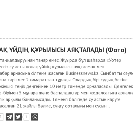
АҚ ҮЙДІҢ ҚҰРЫЛЫСЫ АЯҚТАЛАДЫ (Фото)
 таңқалдыруынан танар емес. Жуырда бұл шаһарда «Уотер
ссіз су асты қонақ үйінің құрылысы аяқталмақ деп
бар арнасына сілтеме жасаған Businessnews.kz. Сымбатты сәул
на тәріздес 2 ғимараттан тұрады. Олардың бірі судың бетіне
екіншісі теңіз деңгейінен 10 метр төменде орналасады. Дөңгеле
р-бірімен 5 мұнара және баспалдақтар мен жеделсатыға арналғ
ілік арқылы байланысады. Төменгі бөлігінде су астын көруге
салған 21 жайлы бөлме, сүңгү орталығы мен сусын...
1
1