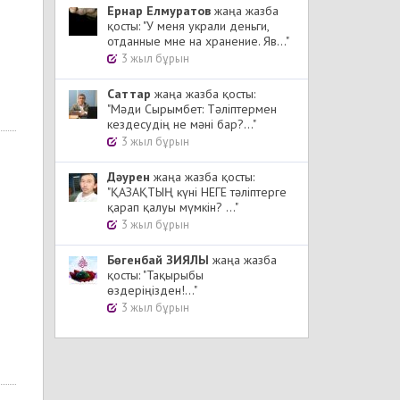
Ернар Елмуратов
жаңа жазба
қосты: "У меня украли деньги,
отданные мне на хранение. Яв..."
3 жыл бұрын
Cаттар
жаңа жазба қосты:
"Мәди Сырымбет: Тәліптермен
кездесудің не мәні бар?..."
3 жыл бұрын
Дәурен
жаңа жазба қосты:
"ҚАЗАҚТЫҢ күні НЕГЕ тәліптерге
қарап қалуы мүмкін? ..."
3 жыл бұрын
Бөгенбай ЗИЯЛЫ
жаңа жазба
қосты: "Тақырыбы
өздеріңізден!..."
3 жыл бұрын