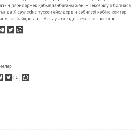
тын дәрі-дәрмек қабылданбағаны жөн. – Тексерілу я болмаса
ында Х сәулесіне түскен әйелдердің сәбилері көбіне кемтар
ндығы байқалған. – Аяқ ауыр кезде ішімдікке салынған...
імелер
1