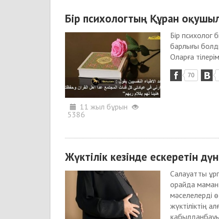
Бір психологтың Құран оқушы
Бір психолог 
барлығы болды
Оларға тілері
70
11 жыл бұрын
5386
Жүктілік кезінде ескеретін дү
Салауатты ұрпа
орайда маманда
мәселелерді өз
жүктіліктің а
қабылданбауы 