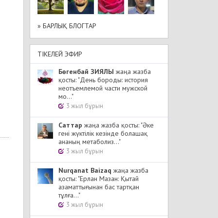
» БАРЛЫҚ БЛОГТАР
ТІКЕЛЕЙ ЭФИР
Бөгенбай ЗИЯЛЫ
жаңа жазба
қосты: "День бороды: история
неотъемлемой части мужской
мо..."
3 жыл бұрын
Cаттар
жаңа жазба қосты: "Әке
гені жүктілік кезінде болашақ
ананың метаболиз..."
3 жыл бұрын
Nurqanat Baizaq
жаңа жазба
қосты: "Ерлан Мазан: Қытай
азаматтығынан бас тартқан
тұлға..."
3 жыл бұрын