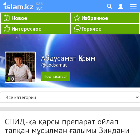
қаз
рус
Новое
Избранное
Интересное
Горячее
Абдусамат Қасым
@abdsamat
0
СПИД-қа қарсы препарат ойлап
тапқан мұсылман ғалымы Зиндани