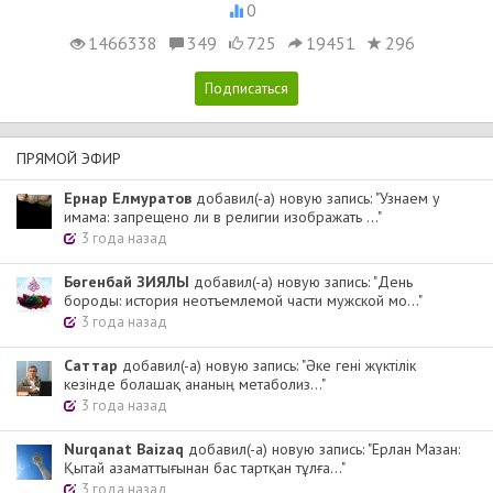
0
1466338
349
725
19451
296
ПРЯМОЙ ЭФИР
Ернар Елмуратов
добавил(-а) новую запись: "Узнаем у
имама: запрещено ли в религии изображать ..."
3 года назад
Бөгенбай ЗИЯЛЫ
добавил(-а) новую запись: "День
бороды: история неотъемлемой части мужской мо..."
3 года назад
Cаттар
добавил(-а) новую запись: "Әке гені жүктілік
кезінде болашақ ананың метаболиз..."
3 года назад
Nurqanat Baizaq
добавил(-а) новую запись: "Ерлан Мазан:
Қытай азаматтығынан бас тартқан тұлға..."
3 года назад