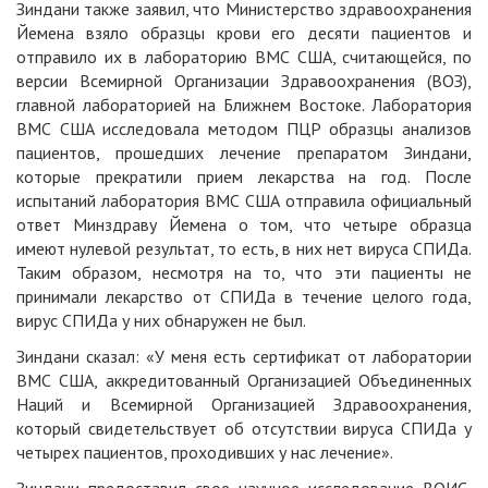
Зиндани также заявил, что Министерство здравоохранения
Йемена взяло образцы крови его десяти пациентов и
отправило их в лабораторию ВМС США, считающейся, по
версии Всемирной Организации Здравоохранения (ВОЗ),
главной лабораторией на Ближнем Востоке. Лаборатория
ВМС США исследовала методом ПЦР образцы анализов
пациентов, прошедших лечение препаратом Зиндани,
которые прекратили прием лекарства на год. После
испытаний лаборатория ВМС США отправила официальный
ответ Минздраву Йемена о том, что четыре образца
имеют нулевой результат, то есть, в них нет вируса СПИДа.
Таким образом, несмотря на то, что эти пациенты не
принимали лекарство от СПИДа в течение целого года,
вирус СПИДа у них обнаружен не был.
Зиндани сказал: «У меня есть сертификат от лаборатории
ВМС США, аккредитованный Организацией Объединенных
Наций и Всемирной Организацией Здравоохранения,
который свидетельствует об отсутствии вируса СПИДа у
четырех пациентов, проходивших у нас лечение».
Зиндани предоставил свое научное исследование ВОИС,