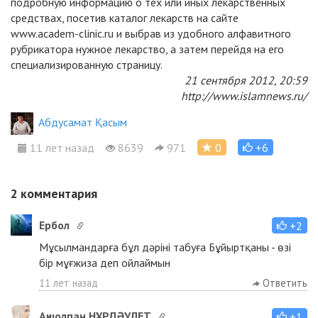
подробную информацию о тех или иных лекарственных
средствах, посетив каталог лекарств на сайте
www.academ-clinic.ru и выбрав из удобного алфавитного
рубрикатора нужное лекарство, а затем перейдя на его
специализированную страницу.
21 сентября 2012, 20:59
http://www.islamnews.ru/
Абдусамат Қасым
11 лет назад
8639
971
0
+6
2
комментария
Ербол
+2
Мұсылмандарға бұл дәріні табуға Бұйыртқаны - өзі
бір мұғжиза деп ойлаймын
11 лет назад
Ответить
Ақшолпан НҰРДӘУЛЕТ
+1