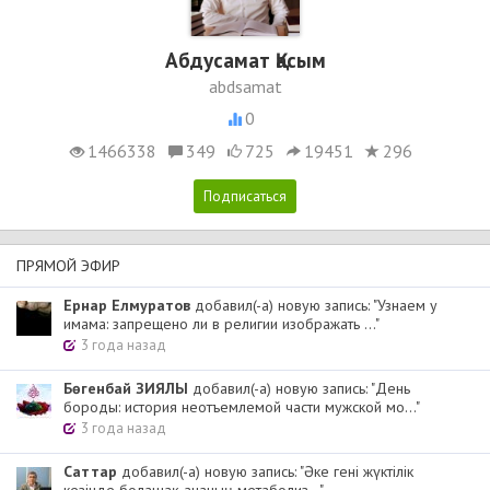
Абдусамат Қасым
abdsamat
0
1466338
349
725
19451
296
ПРЯМОЙ ЭФИР
Ернар Елмуратов
добавил(-а) новую запись: "Узнаем у
имама: запрещено ли в религии изображать ..."
3 года назад
Бөгенбай ЗИЯЛЫ
добавил(-а) новую запись: "День
бороды: история неотъемлемой части мужской мо..."
3 года назад
Cаттар
добавил(-а) новую запись: "Әке гені жүктілік
кезінде болашақ ананың метаболиз..."