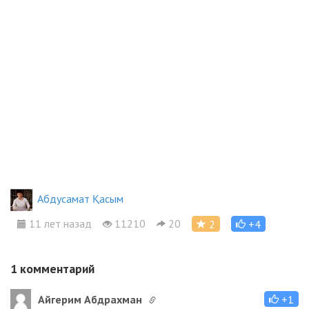
Абдусамат Қасым
11 лет назад
11210
20
2
+4
1
комментарий
Айгерим Абдрахман
+1