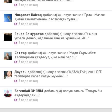
3 года назад
Nurqanat Baizaq
добавил(-а) новую запись: "Ерлан Мазан:
Қытай азаматтығынан бас тартқан тұлға..."
3 года назад
Ернар Елмуратов
добавил(-а) новую запись: "У меня
украли деньги, отданные мне на хранение. Яв..."
3 года назад
Cаттар
добавил(-а) новую запись: "Мәди Сырымбет:
Тәліптермен кездесудің не мәні бар?..."
3 года назад
Дәурен
добавил(-а) новую запись: "ҚАЗАҚТЫҢ күні НЕГЕ
тәліптерге қарап қалуы мүмкін? ..."
3 года назад
Бөгенбай ЗИЯЛЫ
добавил(-а) новую запись: "Тақырыбы
өздеріңізден!..."
3 года назад