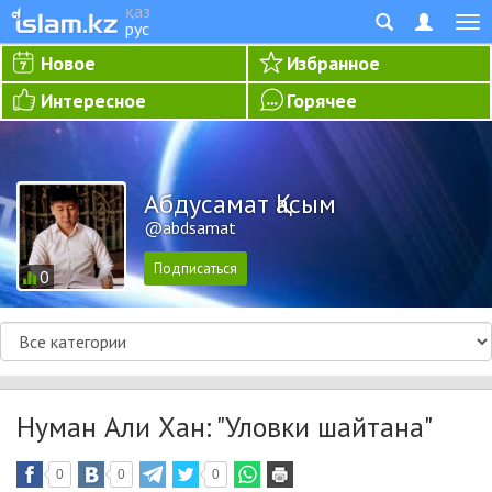
қаз
рус
Новое
Избранное
Интересное
Горячее
Абдусамат Қасым
@abdsamat
0
Нуман Али Хан: "Уловки шайтана"
0
0
0