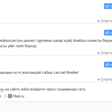
Ответ
емпірқосақтың шығып тұрғанын қалар едік) Алайда сынақты беру
ты үйіп төгіп береді.
Ответ
шығуын күте алатындай сабыр сақтай білейік!
Ответ
есь
на сайте либо войдите через социальную сеть
e
Mail.ru