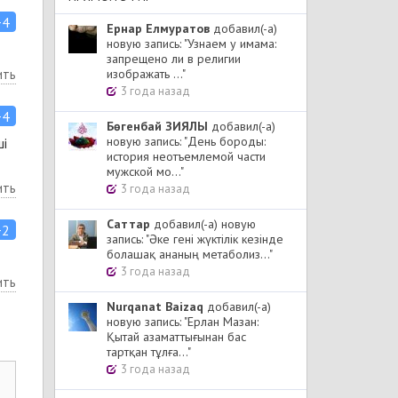
+4
Ернар Елмуратов
добавил(-а)
новую запись: "Узнаем у имама:
запрещено ли в религии
ить
изображать ..."
3 года назад
+4
Бөгенбай ЗИЯЛЫ
добавил(-а)
новую запись: "День бороды:
ші
история неотъемлемой части
мужской мо..."
ить
3 года назад
Cаттар
добавил(-а) новую
+2
запись: "Әке гені жүктілік кезінде
болашақ ананың метаболиз..."
3 года назад
ить
Nurqanat Baizaq
добавил(-а)
новую запись: "Ерлан Мазан:
Қытай азаматтығынан бас
тартқан тұлға..."
3 года назад