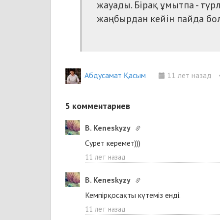
жауады. Бірақ ұмытпа - түрл
жаңбырдан кейін пайда бо
Абдусамат Қасым
11 лет назад
5
комментариев
B. Keneskyzy
Сурет керемет)))
11 лет назад
B. Keneskyzy
Кемпірқосақты күтеміз енді.
11 лет назад