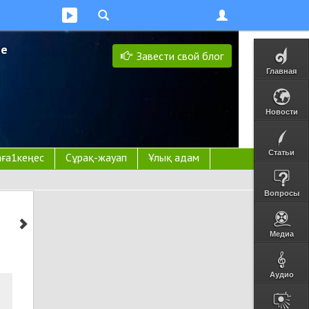
ее
Завести свой блог
Главная
Новости
Статьи
ға1кеңес
Сұрақ-жауап
Ұлық адам
Вопросы
Медиа
Аудио