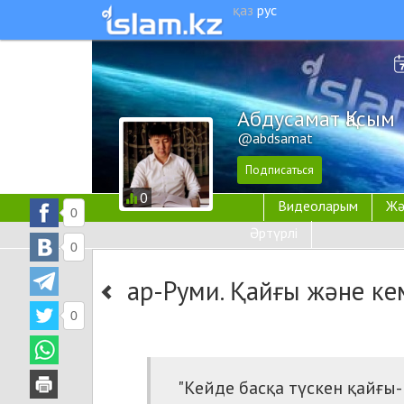
қаз
рус
Абдусамат Қасым
@abdsamat
0
Видеоларым
Жә
0
Әртүрлі
0
ар-Руми. Қайғы және ке
0
"
Кейде
басқа түскен қайғы-м