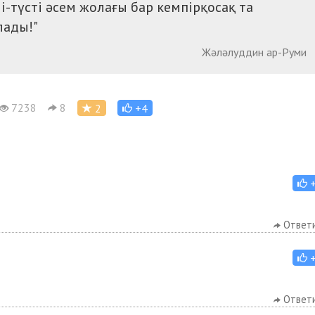
і-түсті
әсем
жолағы бар кемпірқосақ та
лады!"
Жәләлуддин ар-Руми
7238
8
2
+4
Ответ
Ответ