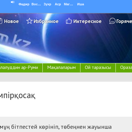
Фаджр
Восход
Зухр
Аср
Магриб
Иша
Новое
Избранное
Интересное
Горяч
ләлуддин ар-Руми
Мақалаларым
Ой таразысы
Ораза
мпірқосақ
ұң бітпестей көрініп, т
өбеңнен жауынша