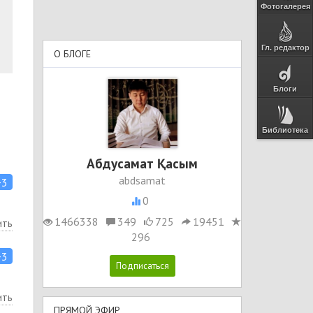
Фотогалерея
Гл. редактор
О БЛОГЕ
Блоги
Библиотека
Абдусамат Қасым
abdsamat
+3
0
1466338
349
725
19451
ить
296
+3
ить
ПРЯМОЙ ЭФИР