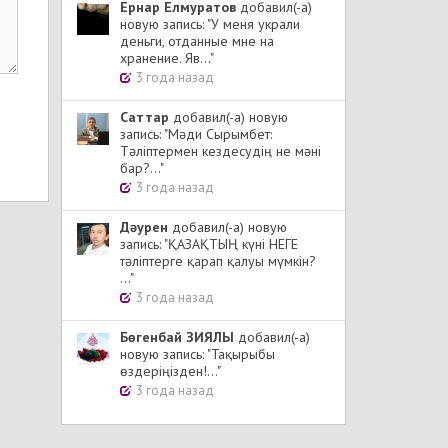
Ернар Елмуратов
добавил(-а)
новую запись: "У меня украли
деньги, отданные мне на
хранение. Яв..."
3 года назад
Cаттар
добавил(-а) новую
запись: "Мәди Сырымбет:
Тәліптермен кездесудің не мәні
бар?..."
3 года назад
Дәурен
добавил(-а) новую
запись: "ҚАЗАҚТЫҢ күні НЕГЕ
тәліптерге қарап қалуы мүмкін?
..."
3 года назад
Бөгенбай ЗИЯЛЫ
добавил(-а)
новую запись: "Тақырыбы
өздеріңізден!..."
3 года назад