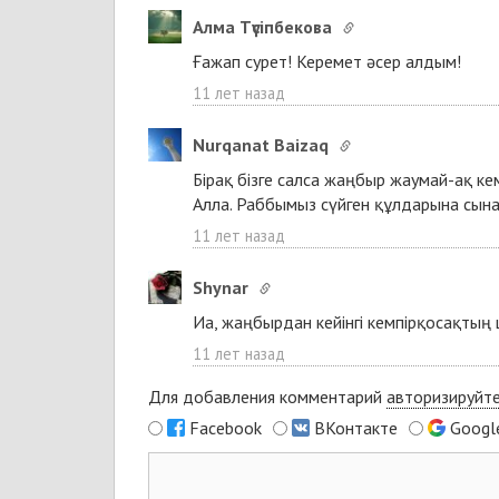
Алма Түсіпбекова
Ғажап сурет! Керемет әсер алдым!
11 лет назад
Nurqanat Baizaq
Бірақ бізге салса жаңбыр жаумай-ақ к
Алла. Раббымыз сүйген құлдарына сынақ
11 лет назад
Shynar
Иа, жаңбырдан кейінгі кемпірқосақтың 
11 лет назад
Для добавления комментарий
авторизируйт
Facebook
ВКонтакте
Googl