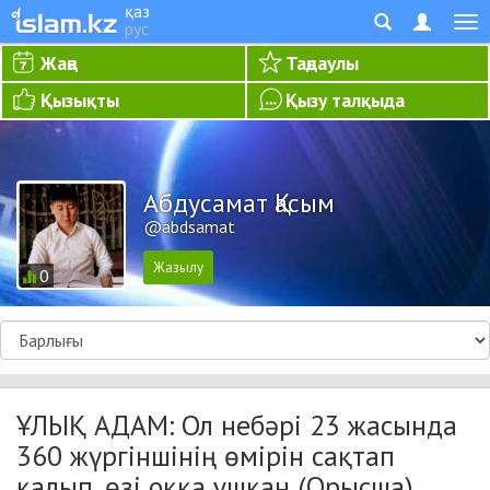
қаз
рус
Жаңа
Таңдаулы
Қызықты
Қызу талқыда
Абдусамат Қасым
@abdsamat
0
ҰЛЫҚ АДАМ: Ол небәрі 23 жасында
360 жүргіншінің өмірін сақтап
қалып, өзі оққа ұшқан (Орысша)