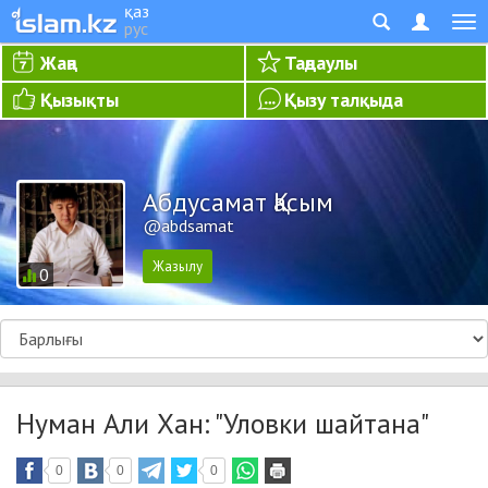
қаз
рус
Жаңа
Таңдаулы
Қызықты
Қызу талқыда
Абдусамат Қасым
@abdsamat
0
Нуман Али Хан: "Уловки шайтана"
0
0
0