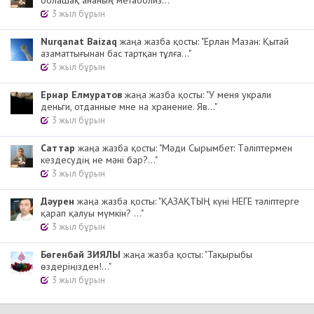
3 жыл бұрын
Nurqanat Baizaq
жаңа жазба қосты: "Ерлан Мазан: Қытай
азаматтығынан бас тартқан тұлға..."
3 жыл бұрын
Ернар Елмуратов
жаңа жазба қосты: "У меня украли
деньги, отданные мне на хранение. Яв..."
3 жыл бұрын
Cаттар
жаңа жазба қосты: "Мәди Сырымбет: Тәліптермен
кездесудің не мәні бар?..."
3 жыл бұрын
Дәурен
жаңа жазба қосты: "ҚАЗАҚТЫҢ күні НЕГЕ тәліптерге
қарап қалуы мүмкін? ..."
3 жыл бұрын
Бөгенбай ЗИЯЛЫ
жаңа жазба қосты: "Тақырыбы
өздеріңізден!..."
3 жыл бұрын