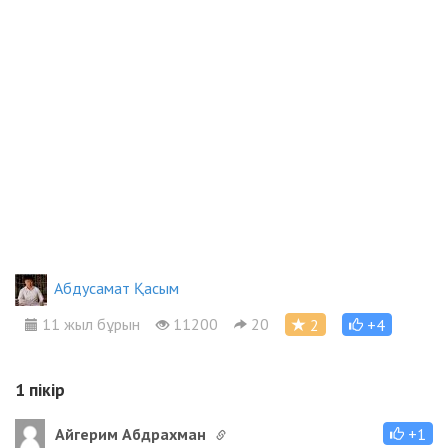
Абдусамат Қасым
11 жыл бұрын
11200
20
2
+4
1
пікір
Айгерим Абдрахман
+1