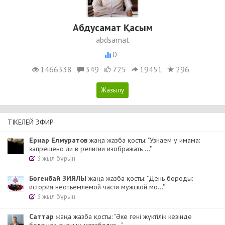
Абдусамат Қасым
abdsamat
0
1466338
349
725
19451
296
ТІКЕЛЕЙ ЭФИР
Ернар Елмуратов
жаңа жазба қосты: "Узнаем у имама:
запрещено ли в религии изображать ..."
3 жыл бұрын
Бөгенбай ЗИЯЛЫ
жаңа жазба қосты: "День бороды:
история неотъемлемой части мужской мо..."
3 жыл бұрын
Cаттар
жаңа жазба қосты: "Әке гені жүктілік кезінде
болашақ ананың метаболиз..."