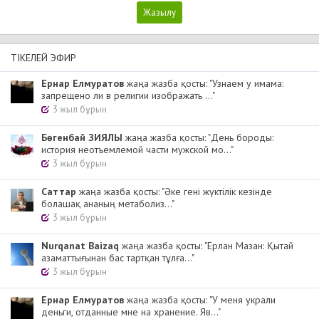
ТІКЕЛЕЙ ЭФИР
Ернар Елмуратов
жаңа жазба қосты: "Узнаем у имама:
запрещено ли в религии изображать ..."
3 жыл бұрын
Бөгенбай ЗИЯЛЫ
жаңа жазба қосты: "День бороды:
история неотъемлемой части мужской мо..."
3 жыл бұрын
Cаттар
жаңа жазба қосты: "Әке гені жүктілік кезінде
болашақ ананың метаболиз..."
3 жыл бұрын
Nurqanat Baizaq
жаңа жазба қосты: "Ерлан Мазан: Қытай
азаматтығынан бас тартқан тұлға..."
3 жыл бұрын
Ернар Елмуратов
жаңа жазба қосты: "У меня украли
деньги, отданные мне на хранение. Яв..."