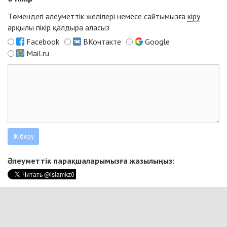
Төмендегі әлеуметтік желілері немесе сайтымызға
кіру
арқылы пікір қалдыра аласыз
Facebook
ВКонтакте
Google
Mail.ru
Әлеуметтік парақшаларымызға жазылыңыз: