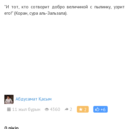
"И тот, кто сотворит добро величиной с пылинку, узрит
его!" (Коран, сура аль-Зальзала).
Абдусамат Қасым
11 жыл бұрын
4360
2
2
+6
0
пікір