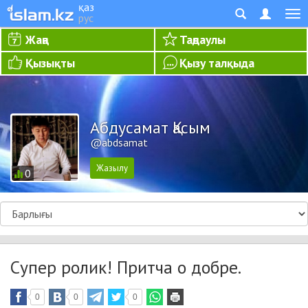
қаз
рус
Жаңа
Таңдаулы
Қызықты
Қызу талқыда
Абдусамат Қасым
@abdsamat
0
Супер ролик! Притча о добре.
0
0
0