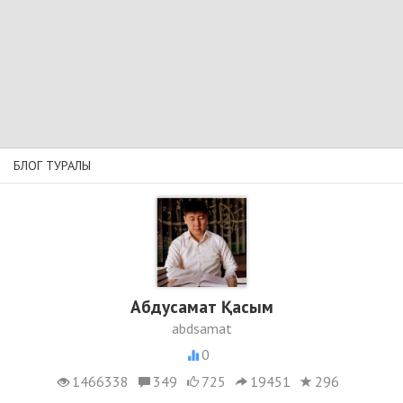
БЛОГ ТУРАЛЫ
Абдусамат Қасым
abdsamat
0
1466338
349
725
19451
296