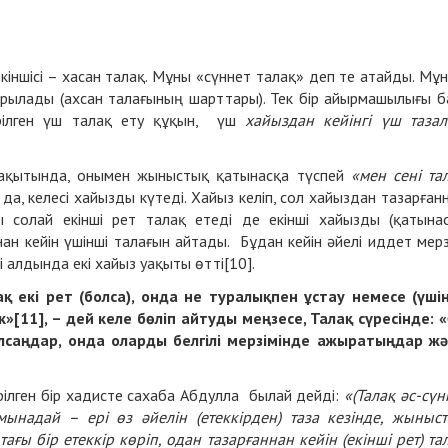
кіншісі – хасан талақ. Мұны «сүннет талақ» деп те атайды. Мұ
рылады (ахсан талағының шарттары). Тек бір айырмашылығы б
ерілген үш талақ ету құқын, үш
хайыздан кейінгі үш таза
н уақытында, онымен жыныстық қатынасқа түспей
«мен сені та
да, келесі хайызды күтеді. Хайыз келіп, сол хайыздан тазарған
 солай екінші рет талақ етеді де екінші хайызды (қатына
нан кейін үшінші талағын айтады. Бұдан кейін әйелі иддет мерз
і алдында екі хайыз уақыты өтті[10].
лақ екі рет (болса), онда не туралықпен ұстау немесе (үші
к»
[11]
, –
дей келе бөліп айтуды меңзесе,
Талақ сүресінде
: «
лсаңдар, онда оларды белгілі мерзімінде ажыратыңдар ж
рілген бір хадисте сахаба Абдулла былай дейді:
«(Талақ әс-сүн
ынадай – ері өз әйелін (етеккірден) таза кезінде, жыныс
 тағы бір етеккір көріп, одан тазарғаннан кейін (екінші рет) та