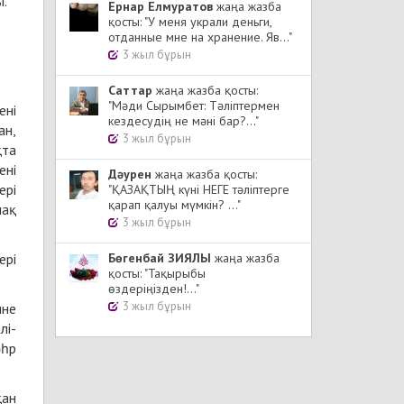
ы.
Ернар Елмуратов
жаңа жазба
қосты: "У меня украли деньги,
отданные мне на хранение. Яв..."
3 жыл бұрын
Cаттар
жаңа жазба қосты:
"Мәди Сырымбет: Тәліптермен
ені
кездесудің не мәні бар?..."
ан,
3 жыл бұрын
қта
ені
Дәурен
жаңа жазба қосты:
ері
"ҚАЗАҚТЫҢ күні НЕГЕ тәліптерге
қарап қалуы мүмкін? ..."
лақ
3 жыл бұрын
ері
Бөгенбай ЗИЯЛЫ
жаңа жазба
қосты: "Тақырыбы
өздеріңізден!..."
3 жыл бұрын
ине
лі-
әһр
қан