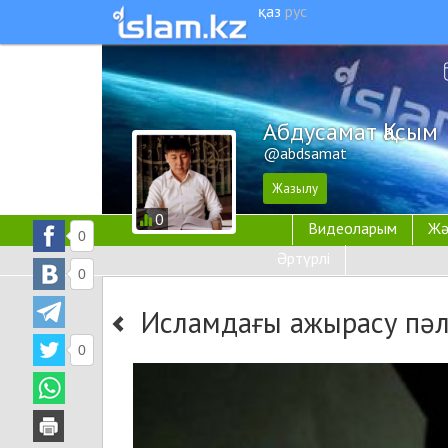
қаз
рус
Абдусамат Қасым
@abdsamat
0
Видеоларым
Жә
0
Әртүрлі
0
Исламдағы ажырасу пәл
0