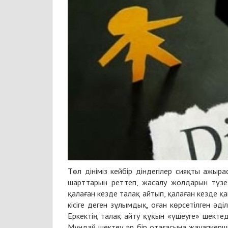
Төл дініміз кейбір діндегілер сияқты ажыр
шарттарын реттеп, жасалу жолдарын түзед
қалаған кезде талақ айтып, қалаған кезде қа
кісіге деген зұлымдық, оған көрсетілген әд
Еркектің талақ айту құқын «үшеуге» шектед
Мұндай шектеу әр бір отағасына жауапкерші