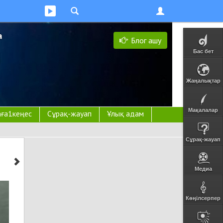
а
Блог ашу
Бас бет
Жаңалықтар
Мақалалар
ға1кеңес
Сұрақ-жауап
Ұлық адам
Сұрақ-жауап
Медиа
Көңілсерпер