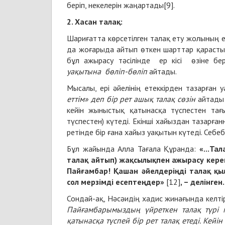
беріп, некелерін жаңартады[9].
2. Хасан талақ:
Шариғатта көрсетілген талақ ету жолының е
да жоғарыда айтып өткен шарттар қарасты
бұл ажырасу тәсілінде ер кісі өзіне б
уақытына
бөліп-бөліп
айтады.
Мысалы, ері әйелінің етеккірден тазарға
еттім» деп бір рет ашық талақ сөзін
айтады 
кейін жыныстық қатынасқа түспестен тағы
түспестен) күтеді. Екінші хайыздан тазарған
ретінде бір ғана хайыз уақытын күтеді. Себеб
Бұл жайында Алла Тағала Құранда:
«...Та
талақ айтып) жақсылықпен ажырасу кере
Пайғамбар! Қашан әйелдеріңді талақ қы
с
ол
мерзімді есептеңдер
»
[12]
, – делінген.
Сондай-ақ, Нәсәидің хадис жинағында келті
Пайғамбарымыздың үйреткен талақ түрі м
қатынасқа түспей бір рет талақ етеді. Кейін