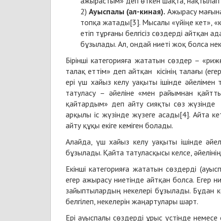
ажырастым» деп өткен шақта, нақтылап а
Ауыспалы (әл-киная).
Ажырасу мағына
топқа жатады[3]. Мысалы «үйіңе кет», «к
етіп тұрғаны белгісіз сөздерді айтқан а
бұзылады. Ал, ондай ниеті жоқ болса не
Бірінші категорияға жататын сөздер – «рижғи
талақ еттім» деп айтқан кісінің талағы (ег
ері үш хайыз келу уақыты ішінде әйелімен 
татуласу – әйеліне «мен райымнан қайтты
қайтардым» деп айту сияқты сөз жүзінде 
арқылы іс жүзінде жүзеге асады[4]. Айта к
айту құқы екіге кеміген болады.
Алайда, үш хайыз келу уақыты ішінде әйелі
бұзылады. Қайта татуласқысы келсе, әйелінің
Екінші категорияға жататын сөздерді (ауысп
егер ажырасу ниетінде айтқан болса. Егер н
зайыптылардың некелері бұзылады. Бұдан ке
белгілеп, некелерін жаңартулары шарт.
Ері ауыспалы сөздерді ұрыс үстінде немесе