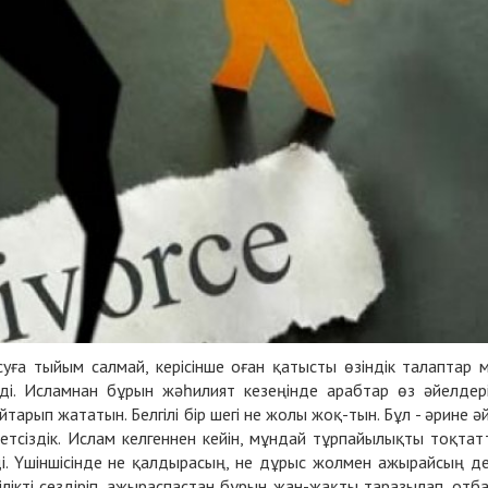
асуға тыйым салмай, керісінше оған қатысты өзіндік талаптар 
і. Исламнан бұрын жәһилият кезеңінде арабтар өз әйелдер
йтарып жататын. Белгілі бір шегі не жолы жоқ-тын. Бұл - әрине ә
ілетсіздік. Ислам келгеннен кейін, мұндай тұрпайылықты тоқтат
і. Үшіншісінде не қалдырасың, не дұрыс жолмен ажырайсың де
лікті сездіріп, ажыраспастан бұрын жан-жақты таразылап, отб