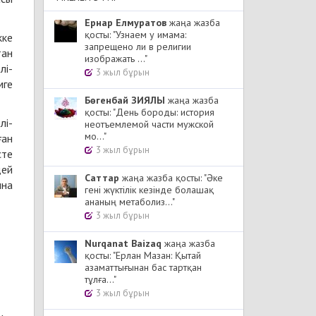
Ернар Елмуратов
жаңа жазба
қосты: "Узнаем у имама:
кке
запрещено ли в религии
тан
изображать ..."
лі-
3 жыл бұрын
мге
Бөгенбай ЗИЯЛЫ
жаңа жазба
қосты: "День бороды: история
лі-
неотъемлемой части мужской
мо..."
ған
3 жыл бұрын
сте
дей
Cаттар
жаңа жазба қосты: "Әке
ына
гені жүктілік кезінде болашақ
ананың метаболиз..."
3 жыл бұрын
Nurqanat Baizaq
жаңа жазба
қосты: "Ерлан Мазан: Қытай
азаматтығынан бас тартқан
тұлға..."
3 жыл бұрын