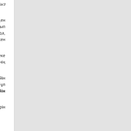
йыз
ден
ғып
да,
кен
еке
нің
йін
Бұл
йін
рін