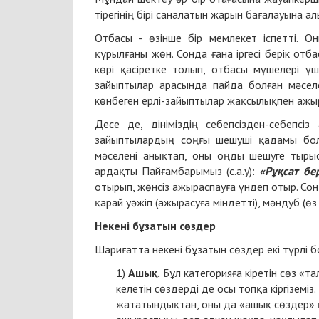
тірегінің бірі саналатын жарын бағалауына ал
Отбасы - өзінше бір мемлекет іспетті. Оны
құрылғаны жөн. Сонда ғана іргесі берік отб
көрі қасіретке толып, отбасы мүшелері ү
зайыптылар арасында пайда болған мәсел
көнбеген ерлі-зайыптылар жақсылықпен ажы
Десе де, дініміздің себепсізден-себепс
зайыптылардың соңғы шешуші қадамы болу
мәселені анықтап, оны оңды шешуге тырысу
ардақты Пайғамбарымыз (с.а.у):
«Рұқсат бе
отырып, жөнсіз ажыраспауға үндеп отыр. С
қарай уәжіп (ажырасуға міндетті), мәндуб (ө
Некені бұзатын сөздер
Шариғатта некені бұзатын сөздер екі түрлі б
Ашық.
Бұл категорияға кіретін сөз «та
келетін сөздерді де осы топқа кіргіземіз.
жататындықтан, оны да «ашық сөздер» қат