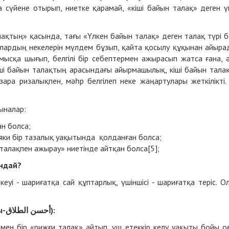
ға сүйене отырып, ниетке қарамай, «кіші байын талақ» деген ү
лақтың» қасында, тағы «Үлкен байын талақ» деген талақ түрі б
ылардың некелерін мүлдем бұзып, қайта қосылу құқынан айыра
рмысқа шығып, белгілі бір себептермен ажырасып жатса ғана, ә
іші байын талақтың арасындағы айырмашылық, кіші байын тала
ара ризалықпен, мәһр белгілеп неке жаңартулары жеткілікті.
ыналар:
ан болса;
 яки бір тазалық уақытында қолданған болса;
талақпен ажырау» ниетінде айтқан болса[5];
андай?
еуі - шариғатқа сай құптарлық, үшіншісі - шариғатқа теріс. О
ы-
أحسن الطلاق
):
зімен бір «рижғи талақ» айтып, үш етеккір келу уақыты бойы о