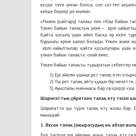
кезде тілге алған болса, сол сәттегі ахуал
кейде берілуі де мүмкін.
«Рижғи (қайтару) талақ» пен «Кіші байын та
Үлкен байын талақтың үкімі – ерлі-зайыпт
Қайта қосылу үшін әйел басқа ер кісіге тұ
бұрыңғы еріне халал болады. Үлкен және к
ерлі-зайыптылар қайта қосылулары үшін өз
үлкен байын талақта олай емес.
Үлкен байын талақты тудыратын себептер м
Ері әйелін үшінші рет талақ етіп отырғ
Үш рет талақ айту құқын бір мезетте,
Ауыспалы мағынасы бар сөздерді «үш 
Шариғаттың үйреткен талақ ету тәсілі қ
Шариғатта үш түрлі талақ ету жолы бар. Ек
мынадай:
1. Әхсан талақ (ажырасудың ең абзал жол
Бұл тәсілде ері әйеліне ашық талақ ету сө