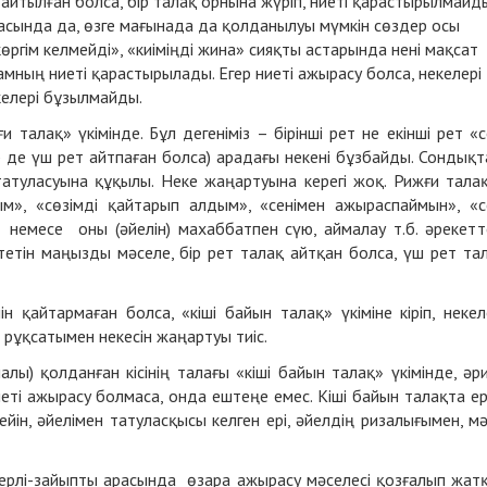
йтылған болса, бір талақ орнына жүріп, ниеті қарастырылмайд
сында да, өзге мағынада да қолданылуы мүмкін сөздер осы
өргім келмейді», «киіміңді жина» сияқты астарында нені мақсат
дамның ниеті қарастырылады. Егер ниеті ажырасу болса, некелері
келері бұзылмайды.
 талақ» үкімінде. Бұл дегеніміз – бірінші рет не екінші рет «с
ер де үш рет айтпаған болса) арадағы некені бұзбайды. Сондықт
татуласуына құқылы. Неке жаңартуына керегі жоқ. Рижғи тала
м», «сөзімді қайтарып алдым», «сенімен ажыраспаймын», «с
немесе оны (әйелін) махаббатпен сүю, аймалау т.б. әрекетт
ететін маңызды мәселе, бір рет талақ айтқан болса, үш рет та
н қайтармаған болса, «кіші байын талақ» үкіміне кіріп, некел
 рұқсатымен некесін жаңартуы тиіс.
алы) қолданған кісінің талағы «кіші байын талақ» үкімінде, әр
иеті ажырасу болмаса, онда ештеңе емес. Кіші байын талақта ер
йін, әйелімен татуласқысы келген ері, әйелдің ризалығымен, м
 ерлі-зайыпты арасында өзара ажырасу мәселесі қозғалып жат