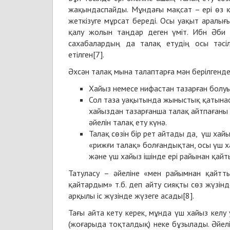
жақындаспайды.
Мұндағы мақсат – ері өз қ
жеткізуге мұрсат береді. Осы уақыт аралығ
қалу жолын таңдар деген үміт. Ибн Әби Ш
сахабалардың да талақ етудің осы тәсіл
етілген[7].
Әхсән талақ мына талаптарға мән берілгенде
Хайыз немесе нифастан тазарған болуы 
Сол таза уақытында жыныстық қатынасқ
хайыздан тазарғанша талақ айтпағаны 
әйелін талақ ету күнә.
Талақ сөзін бір рет айтады да, үш ха
«рижғи талақ» болғандықтан, осы үш х
және үш хайыз ішінде ері райынан қайты
Татуласу – әйеліне «мен райымнан қайтты
қайтардым» т.б. деп айту сияқты сөз жүзін
арқылы іс жүзінде жүзеге асады[8].
Тағы айта кету керек, мұнда үш хайыз келу
(жоғарыда тоқталдық) неке бұзылады. Әйел