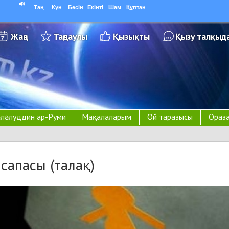
Таң
Күн
Бесін
Екінті
Шам
Құптан
Жаңа
Таңдаулы
Қызықты
Қызу талқыд
ләлуддин ар-Руми
Мақалаларым
Ой таразысы
Ораза
сапасы (талақ)