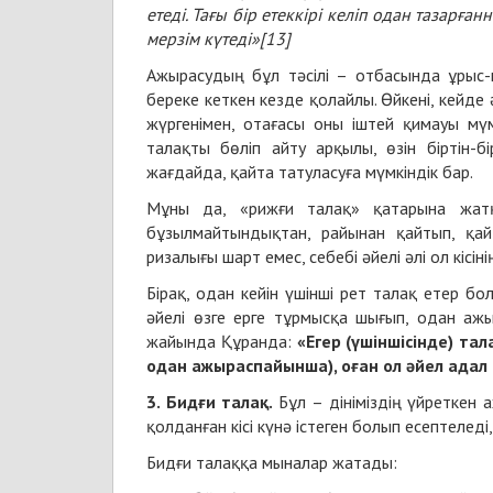
етеді. Тағы бір етеккірі келіп одан тазарған
мерзім күтеді»
[13]
Ажырасудың бұл тәсілі – отбасында ұрыс-
береке кеткен кезде қолайлы. Өйкені, кейд
жүргенімен, отағасы оны іштей қимауы мү
талақты бөліп айту арқылы, өзін біртін-
жағдайда, қайта татуласуға мүмкіндік бар.
Мұны да, «рижғи талақ» қатарына жатқ
бұзылмайтындықтан, райынан қайтып, қа
ризалығы шарт емес, себебі әйелі әлі ол кісін
Бірақ, одан кейін үшінші рет талақ етер б
әйелі өзге ерге тұрмысқа шығып, одан аж
жайында Құранда:
«Егер (үшіншісінде) та
одан ажыраспайынша), оған ол әйел адал
3. Бидғи талақ.
Бұл – дініміздің үйреткен
қолданған кісі күнә істеген болып есептеледі
Бидғи талаққа мыналар жатады: