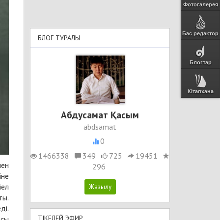
Фотогалерея
Бас редактор
БЛОГ ТУРАЛЫ
Блогтар
Кітапхана
Абдусамат Қасым
abdsamat
0
1466338
349
725
19451
мен
296
іне
йел
ты.
ді.
ТІКЕЛЕЙ ЭФИР
асы