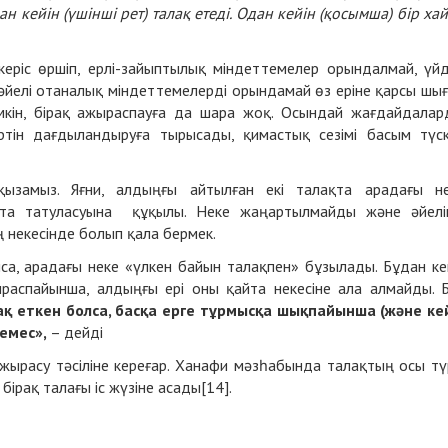
нан кейін (үшінші рет) талақ етеді. Одан кейін (қосымша) бір ха
керіс өршіп, ерлі-зайыптылық міндеттемелер орындалмай, үй
е әйелі отаналық міндеттемелерді орындамай өз еріне қарсы шы
мкін, бірақ ажыраспауға да шара жоқ. Осындай жағдайдалар
біртін дағдыландыруға тырысады, қимастық сезімі басым түс
ызамыз. Яғни, алдыңғы айтылған екі талақта арадағы н
йта татуласуына құқылы. Неке жаңартылмайды және әйелі
ің некесінде болып қала бермек.
олса, арадағы неке «үлкен байын талақпен» бұзылады. Бұдан ке
ыраспайынша, алдыңғы ері оны қайта некесіне ала алмайды. 
лақ еткен болса, басқа ерге тұрмысқа шықпайынша (және ке
 емес»,
– дейді
 ажырасу тәсіліне кереғар. Ханафи мәзһабында талақтың осы тү
, бірақ талағы іс жүзіне асады[14].