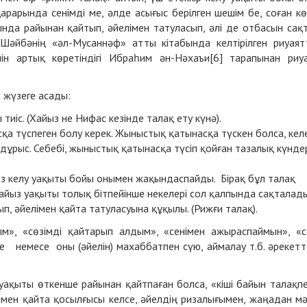
арарында сенімді ме, әлде асығыс берілген шешім бе, соған кө
ында райынан қайтып, әйелімен татуласып, әлі де отбасын сақ
әйбәнің «әл-Мусаннәф» атты кітабында келтірілген риуаят
ін артық көретіндігі Ибраһим ән-Нәхаъи[6] тарапынан риу
 жүзеге асады:
тиіс. (Хайыз не Нифас кезінде талақ ету күнә).
а түспеген болу керек. Жыныстық қатынасқа түскен болса, келе
дұрыс. Себебі, жыныстық қатынасқа түсіп қойған тазалық күнде
йыз келу уақыты бойы онымен жақындаспайды. Бірақ бұл талақ
айыз уақыты толық бітпейінше некелері сол қалпында сақталад
п, әйелімен қайта татуласуына құқылы. (Рижғи талақ).
м», «сөзімді қайтарып алдым», «сенімен ажыраспаймын», «с
де немесе оны (әйелін) махаббатпен сүю, аймалау т.б. әрекетт
 уақыты өткенше райынан қайтпаған болса, «кіші байын талақп
імен қайта қосылғысы келсе, әйелдің ризалығымен, жаңадан м