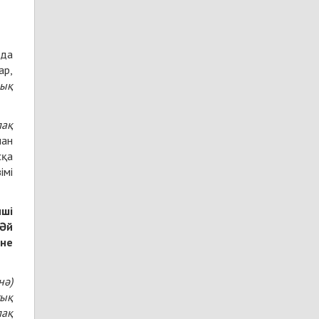
нда
ар,
лық
лақ
нан
сқа
імі
нші
Әй
әне
нә)
тық
лақ