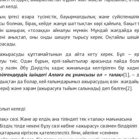
ып келді.
ң іргесі өзара түсіністік, бауырмалдылық және сүйіспеншілі
асы болмақ. Бірақ, кейде жанұя шаттықтан көрі қайғыға, бақыт
шін шаңырақ «тозаққа» айналуы мүмкін. Мұндай жағдайда ер
ені анықтап, оны оңды шешуге тырысу керек. Оңтайлы шеші
расады.
із ажырасуды құптамайтынын да айта кету керек. Бұл – ер
ы тиіс. Одан бұрын, ерлі-зайыптылар арасында пайда бол
 ләзім. Әбу Дәуідтің хадис жинағында келтірілген бір хади
рілгендердің ішіндегі Аллаға ең ұнамсызы ол – талақ»
[1], – 
ондықтан да болар, кей ғалымдарымыз ажырасудың өзін жағдай
з еркі) және харам (ажырасуға тыйым салынады) деп бөлген[2].
олып келеді:
лақ» сөзі. Және әр елдің ана тіліндегі тек «талақ» мағынасына
 Біздің тілде некені бұзу сөзі көбіне «ажырасу» сөзімен білдіріліп
арына кіргізсек қателеспеспіз. Яғни, әйеліне «сенімен