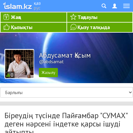
қаз
рус
Жаңа
Таңдаулы
Қызықты
Қызу талқыда
Абдусамат Қасым
@abdsamat
0
Біреудің түсінде Пайғамбар "СУМАХ"
деген нәрсені індетке қарсы ішуді
айтыпты...