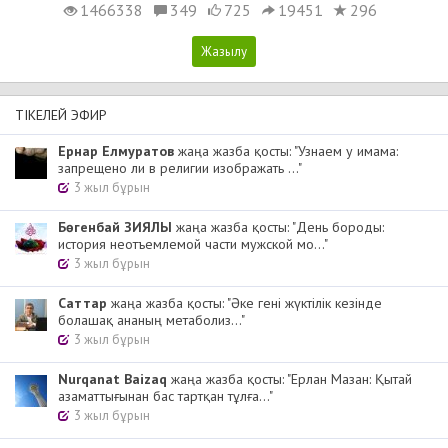
1466338
349
725
19451
296
ТІКЕЛЕЙ ЭФИР
Ернар Елмуратов
жаңа жазба қосты: "Узнаем у имама:
запрещено ли в религии изображать ..."
3 жыл бұрын
Бөгенбай ЗИЯЛЫ
жаңа жазба қосты: "День бороды:
история неотъемлемой части мужской мо..."
3 жыл бұрын
Cаттар
жаңа жазба қосты: "Әке гені жүктілік кезінде
болашақ ананың метаболиз..."
3 жыл бұрын
Nurqanat Baizaq
жаңа жазба қосты: "Ерлан Мазан: Қытай
азаматтығынан бас тартқан тұлға..."
3 жыл бұрын