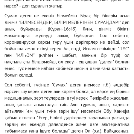
нәрсе? - деп сұралып жатыр.
Сумах деген не екенін білмеймін. Бірақ бір білерім асыл
дініміз "БІЛМЕСЕҢДЕР, БІЛІМ ИЕЛЕРІНЕН СҰРАҢДАР!" деп
анық бұйырады. (Құран-16:43). Яғни, дініміз білікті
мамандарға жүгінуді ашық бұйырған. Сол себепті,
коронавирусқа қарсы тұру үшін дәрігерлер не дейді, сол
бойынша амал етілуі керек. Ал, енді, Ислам сенімінде "ТҮС"
пен "ИЛҺӘМ" (илһәм - шабыт, аянның бір түрі) ол
нақтылықты білдірмейді, ол екеуі - ешқашан "дәлел" болған
емес. Түс немесе илһәм көбінесе иесінің өзіне ғана қатысты
болып келеді.
Сол себепті, түсінде "Сумах" деген (немесе т.б.) әлдебір
нәрсені ішу керек деген аян көрген болса, ол нәрсе ең бірінші
медициналық зерттеулерден өтуі керек. Тәжірибе жасалып,
анық-қанығы анықталуы тиіс. Аян тұрмақ, ашық хадисте
айтылған "ем үшін түйе зәрін ішу" мәселесін Әбу Ханифа
қабыл етпеген. "Егер, білікті дәрігерлер тарапынан расында
зәрдің ем екендігі дәлелденсе және өзге альтернатива
табылмаса ғана ішуге болады" деген Ол (р.а.).
Байқасаңыз,