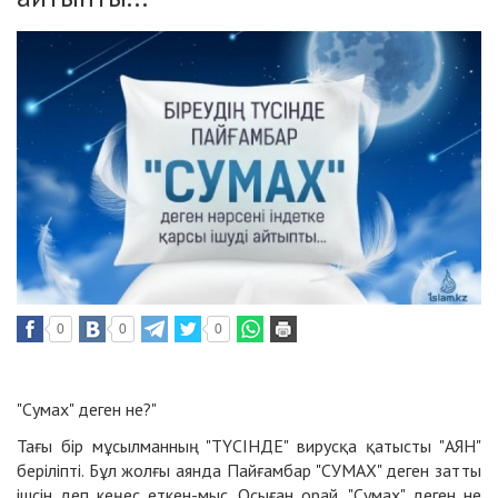
0
0
0
"Сумах" деген не?"
Тағы бір мұсылманның "ТҮСІНДЕ" вирусқа қатысты "АЯН"
беріліпті. Бұл жолғы аянда Пайғамбар "СУМАХ" деген затты
ішсін деп кеңес еткен-мыс. Осыған орай, "Сумах" деген не