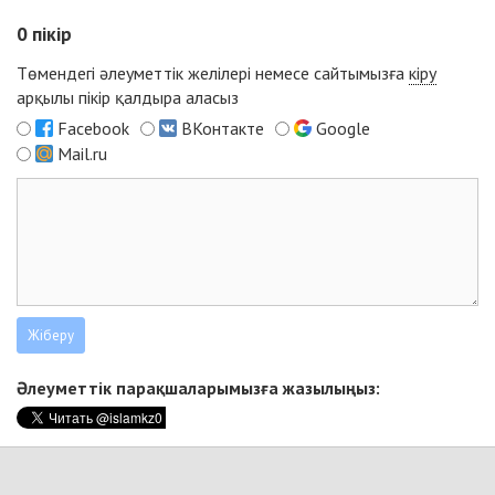
0
пікір
Төмендегі әлеуметтік желілері немесе сайтымызға
кіру
арқылы пікір қалдыра аласыз
Facebook
ВКонтакте
Google
Mail.ru
Әлеуметтік парақшаларымызға жазылыңыз: