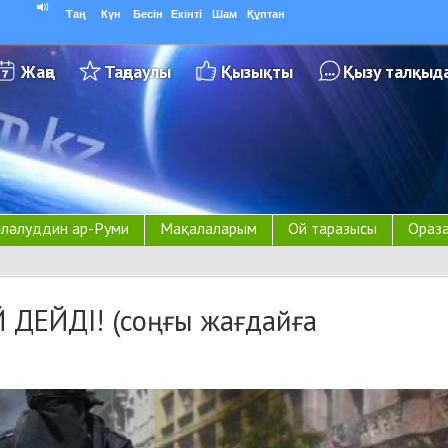
Таң
Күн
Бесін
Екінті
Шам
Құптан
Жаңа
Таңдаулы
Қызықты
Қызу талқыд
ләлуддин ар-Руми
Мақалаларым
Ой таразысы
Ораза
 ДЕЙДІ! (соңғы жағдайға