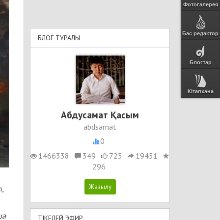
Фотогалерея
Бас редактор
БЛОГ ТУРАЛЫ
Блогтар
Кітапхана
Абдусамат Қасым
abdsamat
0
1466338
349
725
19451
296
,
ша
ТІКЕЛЕЙ ЭФИР