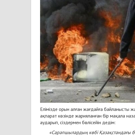
Елімізде орын алған жағдайға байланысты жа
ақпарат көзінде жарияланған бір мақала наз
аударып, сіздермен бөлісейін дедім:
«Сарапшылардың көбі Қазақстандағы б