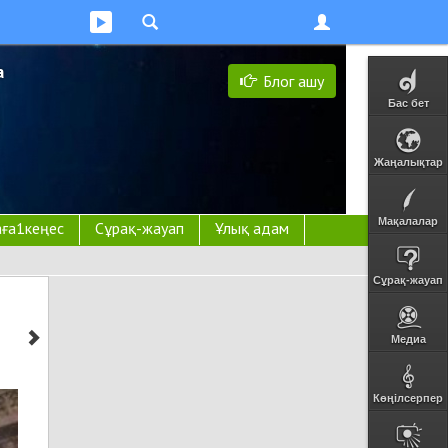
а
Блог ашу
Бас бет
Жаңалықтар
Мақалалар
ға1кеңес
Сұрақ-жауап
Ұлық адам
Сұрақ-жауап
Медиа
Көңілсерпер