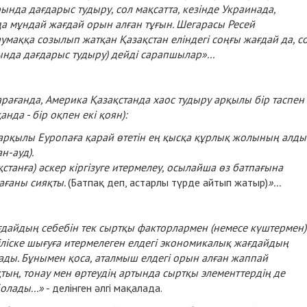
нда дағдарыс тудыру, сол мақсатта, кезінде Украинада,
да мұндай жағдай орын алған тұғын. Шегарасы Ресей
умаққа созылып жатқан Қазақстан еліндегі соңғы жағдай да, с
сында дағдарыс тудыру) дейді сарапшылар»...
ағанда, Америка Қазақстанда хаос тудыру арқылы бір таспен
нда - бір оқпен екі қоян):
 арқылы Еуропаға қарай өтетін ең қысқа құрлық жолының алд
ан-ауд).
ақстанға) әскер кіргізуге итермелеу, осылайша өз батпағына
ағаны сияқты.
(Батпақ деп, астарлы түрде айтып жатыр)
»...
ғдайдың себебін тек сыртқы факторлармен (немесе күштермен)
іліске шығуға итермелеген елдегі экономикалық жағдайдың
ады. Бұнымен қоса, аталмыш елдегі орын алған жаппай
тың, тонау мен өртеудің артында сыртқы элементтердің де
олады...»
- делінген әлгі мақалада.