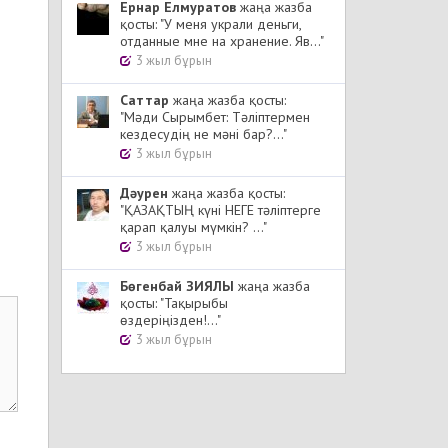
Ернар Елмуратов
жаңа жазба
қосты: "У меня украли деньги,
отданные мне на хранение. Яв..."
3 жыл бұрын
Cаттар
жаңа жазба қосты:
"Мәди Сырымбет: Тәліптермен
кездесудің не мәні бар?..."
3 жыл бұрын
Дәурен
жаңа жазба қосты:
"ҚАЗАҚТЫҢ күні НЕГЕ тәліптерге
қарап қалуы мүмкін? ..."
3 жыл бұрын
Бөгенбай ЗИЯЛЫ
жаңа жазба
қосты: "Тақырыбы
өздеріңізден!..."
3 жыл бұрын