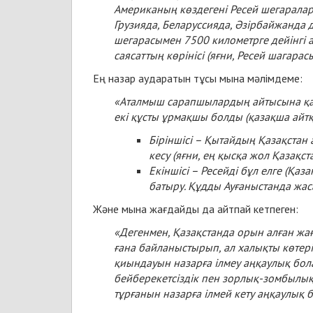
Американың көздегені Ресей шегаралары
Грузияда, Беларуссияда, Әзірбайжанда 
шегарасымен 7500 километрге дейінгі а
саясаттың көрінісі (яғни, Ресей шагара
Ең назар аударатын тұсы мына мәлімдеме:
«Аталмыш сарапшылардың айтысына қар
екі құсты ұрмақшы болды (қазақша айтқа
Біріншісі – Қытайдың Қазақстан
кесу (яғни, ең қысқа жол Қазақст
Екіншісі – Ресейді бұл елге (Қаз
батыру. Құдды Ауғаныстанда жас
Және мына жағдайды да айтпай кетпеген:
«Дегенмен, Қазақстанда орын алған жа
ғана байланыстырып, ал халықты көтер
қиындауын назарға ілмеу аңқаулық бол
бейберекетсіздік пен зорлық-зомбылық
тұрғанын назарға ілмей кету аңқаулық б