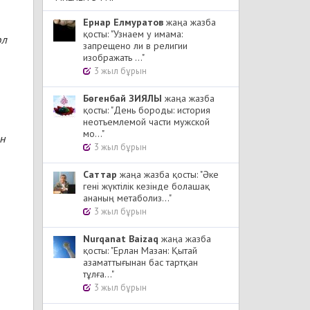
Ернар Елмуратов
жаңа жазба
қосты: "Узнаем у имама:
ол
запрещено ли в религии
изображать ..."
3 жыл бұрын
Бөгенбай ЗИЯЛЫ
жаңа жазба
қосты: "День бороды: история
неотъемлемой части мужской
мо..."
ын
3 жыл бұрын
Cаттар
жаңа жазба қосты: "Әке
гені жүктілік кезінде болашақ
ананың метаболиз..."
3 жыл бұрын
Nurqanat Baizaq
жаңа жазба
қосты: "Ерлан Мазан: Қытай
азаматтығынан бас тартқан
тұлға..."
3 жыл бұрын