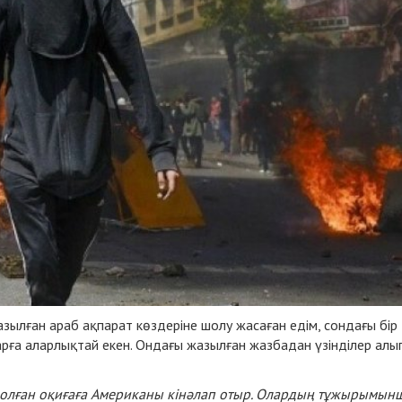
зылған араб ақпарат көздеріне шолу жасаған едім, сондағы бір
арға аларлықтай екен. Ондағы жазылған жазбадан үзінділер алып
олған оқиғаға Американы кінәлап отыр. Олардың тұжырымын