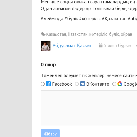
Меніңше соңғы оқыған сараптамалардың ең об
Одан арғысын өздеріңіз топшылай беріңіздер
#деймінда
#бүлік
#көтеріліс
#Қазақстан
#аб
Қазақстан, Казахстан, көтеріліс, бүлік, ойран
Абдусамат Қасым
5 жыл бұрын
0
пікір
Төмендегі әлеуметтік желілері немесе сайт
Facebook
ВКонтакте
Googl