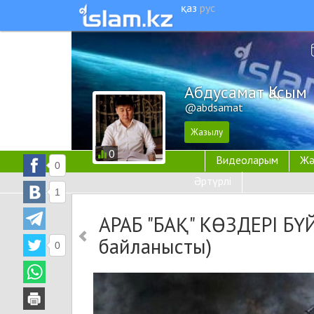
қаз
рус
Абдусамат Қасым
@abdsamat
0
Видеоларым
Жә
0
Әртүрлі
1
АРАБ "БАҚ" КӨЗДЕРІ БҮЙ
байланысты)
0