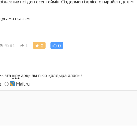
ъективтісі деп есептеймін. Сіздермен бөлісе отырайын дедім.
.
дусаматқасым
4581
1
0
0
ымызға
кіру
арқылы пікір қалдыра аласыз
e
Mail.ru